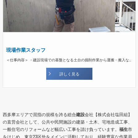
現場作業スタッフ
＜仕事内容＞ ・建設現場での基盤となる土台の掘削作業から運搬・搬入などの手元の作業 ・コンクリートの打ち込み ・建設現場・作業所の片づけ・清掃 など
詳しく見る
西多摩エリアで屈指の規模を誇る総合
建設
会社【株式会社塩田組】
の直営会社として、公共や民間施設の建築・土木、宅地造成工事、
一般住宅のリフォームなど幅広い工事を請け負っています。
福生
市
をはじめ、東京23区外をメインに活動しており、経験豊富な作業員