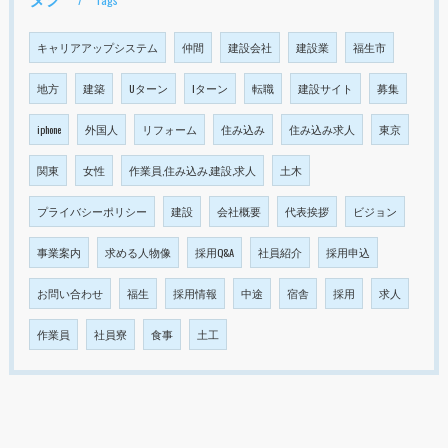
キャリアアップシステム
仲間
建設会社
建設業
福生市
地方
建築
Uターン
Iターン
転職
建設サイト
募集
iphone
外国人
リフォーム
住み込み
住み込み求人
東京
関東
女性
作業員,住み込み,建設,求人
土木
プライバシーポリシー
建設
会社概要
代表挨拶
ビジョン
事業案内
求める人物像
採用Q&A
社員紹介
採用申込
お問い合わせ
福生
採用情報
中途
宿舎
採用
求人
作業員
社員寮
食事
土工