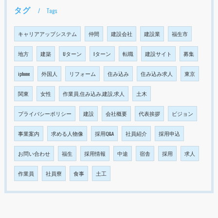
タグ
Tags
キャリアアップシステム
仲間
建設会社
建設業
福生市
地方
建築
Uターン
Iターン
転職
建設サイト
募集
iphone
外国人
リフォーム
住み込み
住み込み求人
東京
関東
女性
作業員,住み込み,建設,求人
土木
プライバシーポリシー
建設
会社概要
代表挨拶
ビジョン
事業案内
求める人物像
採用Q&A
社員紹介
採用申込
お問い合わせ
福生
採用情報
中途
宿舎
採用
求人
作業員
社員寮
食事
土工