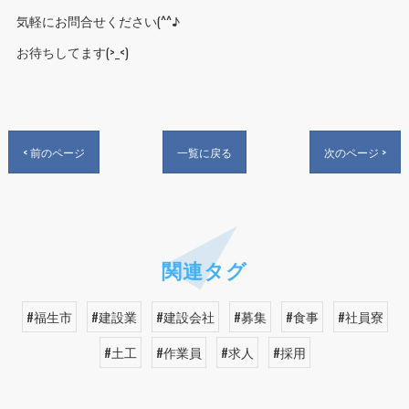
気軽にお問合せください(^^♪
お待ちしてます(>_<)
< 前のページ
一覧に戻る
次のページ >
関連タグ
#福生市
#建設業
#建設会社
#募集
#食事
#社員寮
#土工
#作業員
#求人
#採用