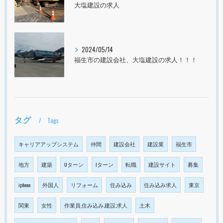
大塩建設の求人
2024/05/14
福生市の建設会社、大塩建設の求人！！！
タグ
Tags
キャリアアップシステム
仲間
建設会社
建設業
福生市
地方
建築
Uターン
Iターン
転職
建設サイト
募集
iphone
外国人
リフォーム
住み込み
住み込み求人
東京
関東
女性
作業員,住み込み,建設,求人
土木