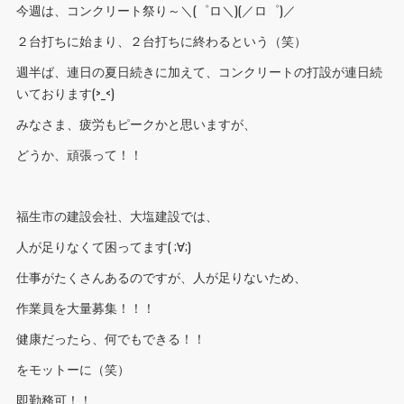
今週は、コンクリート祭り～＼(゜ロ＼)(／ロ゜)／
２台打ちに始まり、２台打ちに終わるという（笑）
週半ば、連日の夏日続きに加えて、コンクリートの打設が連日続
いております(>_<)
みなさま、疲労もピークかと思いますが、
どうか、頑張って！！
福生市の建設会社、大塩建設では、
人が足りなくて困ってます( ;∀;)
仕事がたくさんあるのですが、人が足りないため、
作業員を大量募集！！！
健康だったら、何でもできる！！
をモットーに（笑）
即勤務可！！