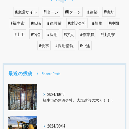
#建設サイト
#Iターン
#Uターン
#建築
#地方
#福生市
#転職
#建設業
#建設会社
#募集
#仲間
#土工
#宿舎
#採用
#求人
#作業員
#社員寮
#食事
#採用情報
#中途
最近の投稿
Recent Posts
2024/10/18
福生市の建設会社、大塩建設の求人！！！
2024/09/14