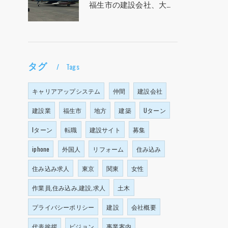
福生市の建設会社、大塩建設の求人！！！
タグ
Tags
キャリアアップシステム
仲間
建設会社
建設業
福生市
地方
建築
Uターン
Iターン
転職
建設サイト
募集
iphone
外国人
リフォーム
住み込み
住み込み求人
東京
関東
女性
作業員,住み込み,建設,求人
土木
プライバシーポリシー
建設
会社概要
代表挨拶
ビジョン
事業案内