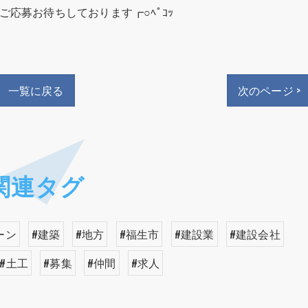
ご応募お待ちしております┏○ﾍﾟｺｯ
一覧に戻る
次のページ >
関連タグ
ーン
#建築
#地方
#福生市
#建設業
#建設会社
#土工
#募集
#仲間
#求人