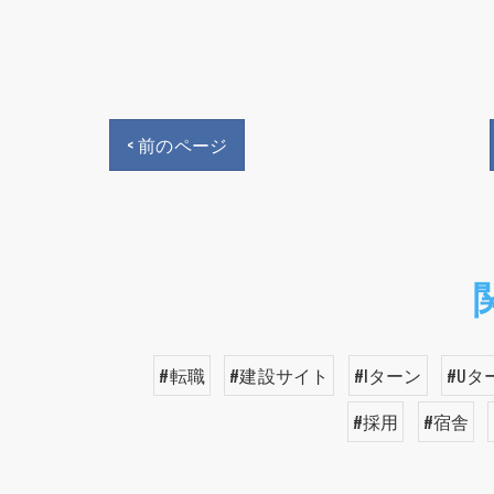
< 前のページ
#転職
#建設サイト
#Iターン
#Uタ
#採用
#宿舎