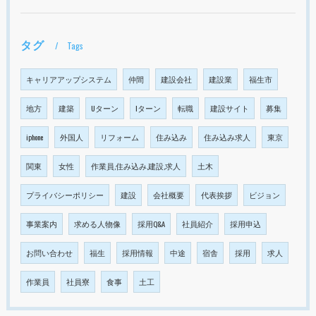
タグ
Tags
キャリアアップシステム
仲間
建設会社
建設業
福生市
地方
建築
Uターン
Iターン
転職
建設サイト
募集
iphone
外国人
リフォーム
住み込み
住み込み求人
東京
関東
女性
作業員,住み込み,建設,求人
土木
プライバシーポリシー
建設
会社概要
代表挨拶
ビジョン
事業案内
求める人物像
採用Q&A
社員紹介
採用申込
お問い合わせ
福生
採用情報
中途
宿舎
採用
求人
作業員
社員寮
食事
土工