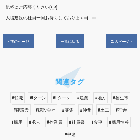
気軽にご応募ください(>_<)
大塩建設の社員一同お待ちしておりますm(__)m
< 前のページ
一覧に戻る
次のページ >
関連タグ
#転職
#Iターン
#Uターン
#建築
#地方
#福生市
#建設業
#建設会社
#募集
#仲間
#土工
#宿舎
#採用
#求人
#作業員
#社員寮
#食事
#採用情報
#中途