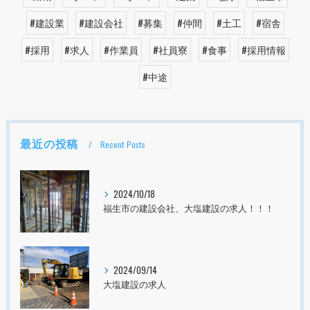
#建設業
#建設会社
#募集
#仲間
#土工
#宿舎
#採用
#求人
#作業員
#社員寮
#食事
#採用情報
#中途
最近の投稿
Recent Posts
2024/10/18
福生市の建設会社、大塩建設の求人！！！
2024/09/14
大塩建設の求人