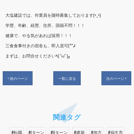
大塩建設では、作業員を随時募集しております(>_<)
学歴、年齢、経歴、住所、国籍不問！！！
健康で、やる気があれば採用！！！
三食食事付きの宿舎も、即入居可(^^♪
まずは、お問合せください٩( ''ω'' )و
< 前のページ
一覧に戻る
次のページ >
関連タグ
#転職
#Iターン
#Uターン
#建築
#地方
#福生市