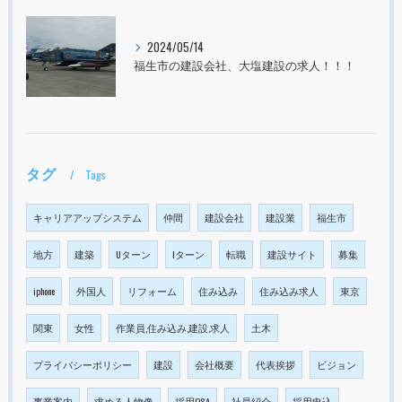
2024/05/14
福生市の建設会社、大塩建設の求人！！！
タグ
Tags
キャリアアップシステム
仲間
建設会社
建設業
福生市
地方
建築
Uターン
Iターン
転職
建設サイト
募集
iphone
外国人
リフォーム
住み込み
住み込み求人
東京
関東
女性
作業員,住み込み,建設,求人
土木
プライバシーポリシー
建設
会社概要
代表挨拶
ビジョン
事業案内
求める人物像
採用Q&A
社員紹介
採用申込