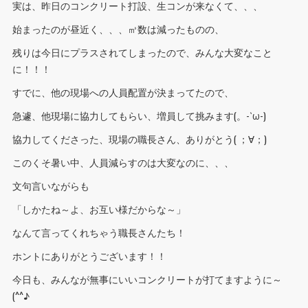
実は、昨日のコンクリート打設、生コンが来なくて、、、
始まったのが昼近く、、、㎥数は減ったものの、
残りは今日にプラスされてしまったので、みんな大変なこと
に！！！
すでに、他の現場への人員配置が決まってたので、
急遽、他現場に協力してもらい、増員して挑みます(。-`ω-)
協力してくださった、現場の職長さん、ありがとう( ；∀；)
このくそ暑い中、人員減らすのは大変なのに、、、
文句言いながらも
「しかたね～よ、お互い様だからな～」
なんて言ってくれちゃう職長さんたち！
ホントにありがとうございます！！
今日も、みんなが無事にいいコンクリートが打てますように～
(^^♪