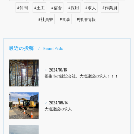
#仲間
#土工
#宿舎
#採用
#求人
#作業員
#社員寮
#食事
#採用情報
最近の投稿
Recent Posts
2024/10/18
福生市の建設会社、大塩建設の求人！！！
2024/09/14
大塩建設の求人