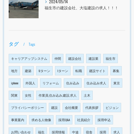
2024/05/14
福生市の建設会社、大塩建設の求人！！！
タグ
Tags
キャリアアップシステム
仲間
建設会社
建設業
福生市
地方
建築
Uターン
Iターン
転職
建設サイト
募集
iphone
外国人
リフォーム
住み込み
住み込み求人
東京
関東
女性
作業員,住み込み,建設,求人
土木
プライバシーポリシー
建設
会社概要
代表挨拶
ビジョン
事業案内
求める人物像
採用Q&A
社員紹介
採用申込
お問い合わせ
福生
採用情報
中途
宿舎
採用
求人