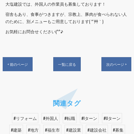
大塩建設では、外国人の作業員も募集しております！
宿舎もあり、食事がつきますが、宗教上、豚肉が食べられない人
のために、別メニューもご用意しております( *´艸｀)
お気軽にお問合せください(^^♪
< 前のページ
一覧に戻る
次のページ >
関連タグ
#リフォーム
#外国人
#転職
#Iターン
#Uターン
#建築
#地方
#福生市
#建設業
#建設会社
#募集