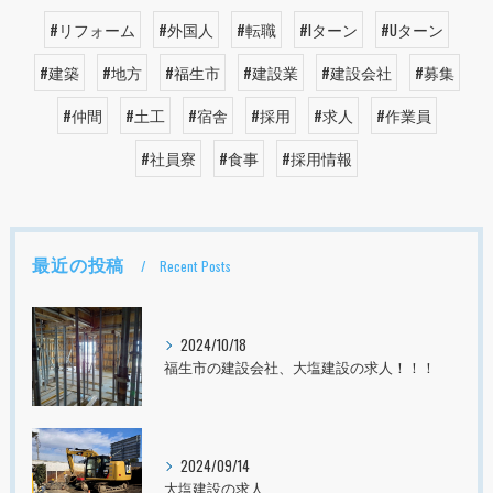
#リフォーム
#外国人
#転職
#Iターン
#Uターン
#建築
#地方
#福生市
#建設業
#建設会社
#募集
#仲間
#土工
#宿舎
#採用
#求人
#作業員
#社員寮
#食事
#採用情報
最近の投稿
Recent Posts
2024/10/18
福生市の建設会社、大塩建設の求人！！！
2024/09/14
大塩建設の求人