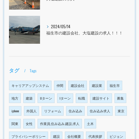
2024/05/14
福生市の建設会社、大塩建設の求人！！！
タグ
Tags
キャリアアップシステム
仲間
建設会社
建設業
福生市
地方
建築
Uターン
Iターン
転職
建設サイト
募集
iphone
外国人
リフォーム
住み込み
住み込み求人
東京
関東
女性
作業員,住み込み,建設,求人
土木
プライバシーポリシー
建設
会社概要
代表挨拶
ビジョン