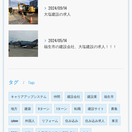
2024/09/14
大塩建設の求人
2024/05/14
福生市の建設会社、大塩建設の求人！！！
タグ
Tags
キャリアアップシステム
仲間
建設会社
建設業
福生市
地方
建築
Uターン
Iターン
転職
建設サイト
募集
iphone
外国人
リフォーム
住み込み
住み込み求人
東京