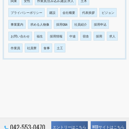
関東
女性
作業員,住み込み,建設,求人
土木
プライバシーポリシー
建設
会社概要
代表挨拶
ビジョン
事業案内
求める人物像
採用Q&A
社員紹介
採用申込
お問い合わせ
福生
採用情報
中途
宿舎
採用
求人
作業員
社員寮
食事
土工
042-553-0470
エントリーはこちら
WEBサイトはこちら