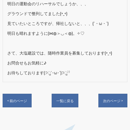
明日の運動会のリハーサルでしょうか、、、
グラウンドで整列してました(>_<)
見ていたいところですが、帰社しないと、、、(´・ω・`)
明日も晴れますように(⋈◍＞◡＜◍)。✧♡
さて、大塩建設では、随時作業員を募集しております(>_<)
お問合せもお気軽に♪
お待ちしております(੭ु´･ω･`)੭ु⁾⁾
< 前のページ
一覧に戻る
次のページ >