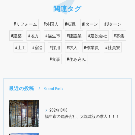
関連タグ
#リフォーム
#外国人
#転職
#Iターン
#Uターン
#建築
#地方
#福生市
#建設業
#建設会社
#募集
#土工
#宿舎
#採用
#求人
#作業員
#社員寮
#食事
#住み込み
最近の投稿
Recent Posts
2024/10/18
福生市の建設会社、大塩建設の求人！！！