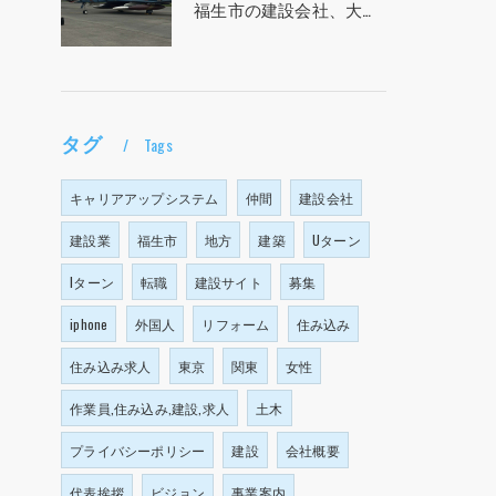
福生市の建設会社、大塩建設の求人！！！
タグ
Tags
キャリアアップシステム
仲間
建設会社
建設業
福生市
地方
建築
Uターン
Iターン
転職
建設サイト
募集
iphone
外国人
リフォーム
住み込み
住み込み求人
東京
関東
女性
作業員,住み込み,建設,求人
土木
プライバシーポリシー
建設
会社概要
代表挨拶
ビジョン
事業案内