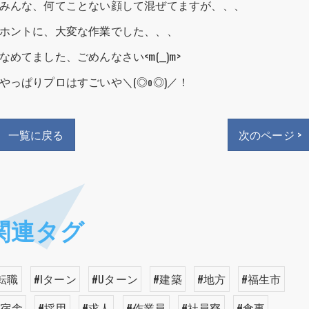
みんな、何てことない顔して混ぜてますが、、、
ホントに、大変な作業でした、、、
なめてました、ごめんなさい<m(__)m>
やっぱりプロはすごいや＼(◎o◎)／！
一覧に戻る
次のページ >
関連タグ
転職
#Iターン
#Uターン
#建築
#地方
#福生市
#宿舎
#採用
#求人
#作業員
#社員寮
#食事