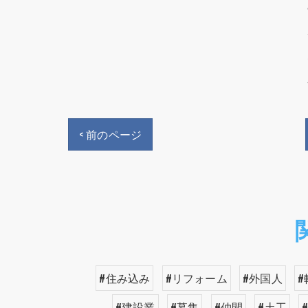
< 前のページ
#住み込み
#リフォーム
#外国人
#
#建設業
#募集
#仲間
#土工