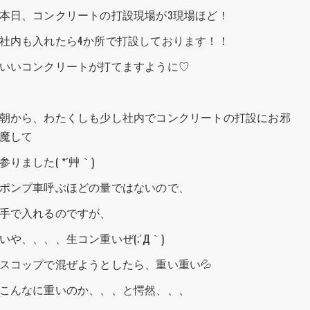
本日、コンクリートの打設現場が3現場ほど！
社内も入れたら4か所で打設しております！！
いいコンクリートが打てますように♡
朝から、わたくしも少し社内でコンクリートの打設にお邪
魔して
参りました( *´艸｀)
ポンプ車呼ぶほどの量ではないので、
手で入れるのですが、
いや、、、、生コン重いぜ(;´Д｀)
スコップで混ぜようとしたら、重い重い💦
こんなに重いのか、、、と愕然、、、