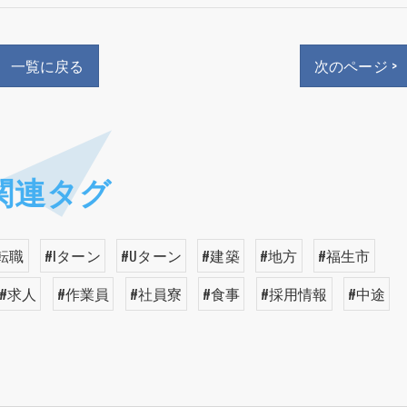
一覧に戻る
次のページ >
関連タグ
転職
#Iターン
#Uターン
#建築
#地方
#福生市
#求人
#作業員
#社員寮
#食事
#採用情報
#中途