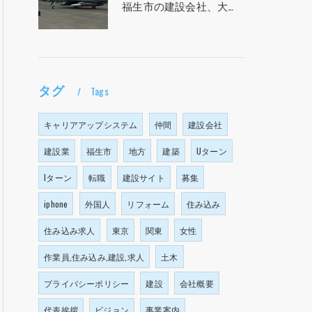
福生市の建設会社、大塩建設の求人！！！
タグ
Tags
キャリアアップシステム
仲間
建設会社
建設業
福生市
地方
建築
Uターン
Iターン
転職
建設サイト
募集
iphone
外国人
リフォーム
住み込み
住み込み求人
東京
関東
女性
作業員,住み込み,建設,求人
土木
プライバシーポリシー
建設
会社概要
代表挨拶
ビジョン
事業案内