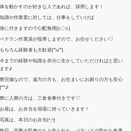
体を動かすのが好きな人であれば、採用します！
知識や作業委に対しては、仕事をしていけば
身に付きますので心配無用(≧◇≦)
ベテラン作業員が指導しますので、お任せください♡
もちろん経験者も大歓迎(*'ω'*)
今までの経験や知識を存分に生かしていただければと思い
ます♪
寮完備なので、遠方の方も、お住まいにお困りの方も安心
(^^♪
寮に入寮の方は、三食食事付きです♡
お昼は、お弁当を現場に持っていきます！
写真は、本日のお弁当(>_<)
毎日、栄養士監修のもと作られた、バランスの取れた食事