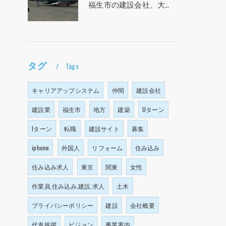
福生市の建設会社、大塩建設の求人！！！
タグ
Tags
キャリアアップシステム
仲間
建設会社
建設業
福生市
地方
建築
Uターン
Iターン
転職
建設サイト
募集
iphone
外国人
リフォーム
住み込み
住み込み求人
東京
関東
女性
作業員,住み込み,建設,求人
土木
プライバシーポリシー
建設
会社概要
代表挨拶
ビジョン
事業案内