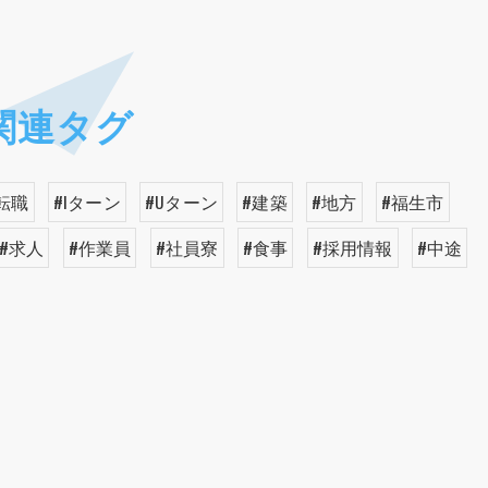
関連タグ
転職
#Iターン
#Uターン
#建築
#地方
#福生市
#求人
#作業員
#社員寮
#食事
#採用情報
#中途