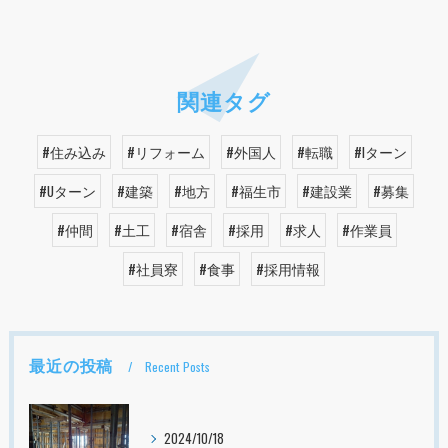
関連タグ
#住み込み
#リフォーム
#外国人
#転職
#Iターン
#Uターン
#建築
#地方
#福生市
#建設業
#募集
#仲間
#土工
#宿舎
#採用
#求人
#作業員
#社員寮
#食事
#採用情報
最近の投稿
Recent Posts
2024/10/18