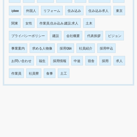
iphone
外国人
リフォーム
住み込み
住み込み求人
東京
関東
女性
作業員,住み込み,建設,求人
土木
プライバシーポリシー
建設
会社概要
代表挨拶
ビジョン
事業案内
求める人物像
採用Q&A
社員紹介
採用申込
お問い合わせ
福生
採用情報
中途
宿舎
採用
求人
作業員
社員寮
食事
土工