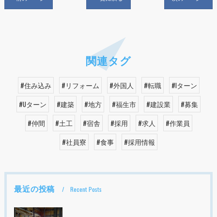
関連タグ
#住み込み
#リフォーム
#外国人
#転職
#Iターン
#Uターン
#建築
#地方
#福生市
#建設業
#募集
#仲間
#土工
#宿舎
#採用
#求人
#作業員
#社員寮
#食事
#採用情報
最近の投稿
Recent Posts