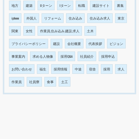
地方
建築
Uターン
Iターン
転職
建設サイト
募集
iphone
外国人
リフォーム
住み込み
住み込み求人
東京
関東
女性
作業員,住み込み,建設,求人
土木
プライバシーポリシー
建設
会社概要
代表挨拶
ビジョン
事業案内
求める人物像
採用Q&A
社員紹介
採用申込
お問い合わせ
福生
採用情報
中途
宿舎
採用
求人
作業員
社員寮
食事
土工