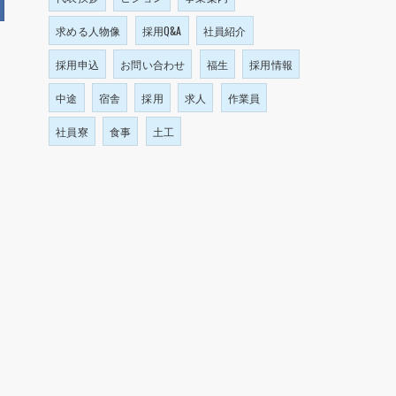
求める人物像
採用Q&A
社員紹介
採用申込
お問い合わせ
福生
採用情報
中途
宿舎
採用
求人
作業員
社員寮
食事
土工