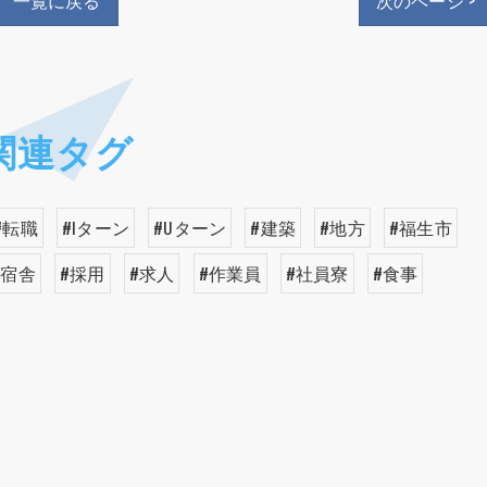
一覧に戻る
次のページ >
関連タグ
#転職
#Iターン
#Uターン
#建築
#地方
#福生市
#宿舎
#採用
#求人
#作業員
#社員寮
#食事