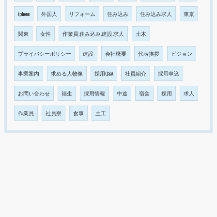
iphone
外国人
リフォーム
住み込み
住み込み求人
東京
関東
女性
作業員,住み込み,建設,求人
土木
プライバシーポリシー
建設
会社概要
代表挨拶
ビジョン
事業案内
求める人物像
採用Q&A
社員紹介
採用申込
お問い合わせ
福生
採用情報
中途
宿舎
採用
求人
作業員
社員寮
食事
土工