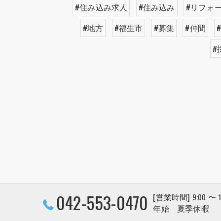
#住み込み求人
#住み込み
#リフォ
#地方
#福生市
#募集
#仲間
#
042-553-0470
[営業時間] 9:00 〜
年始 夏季休暇