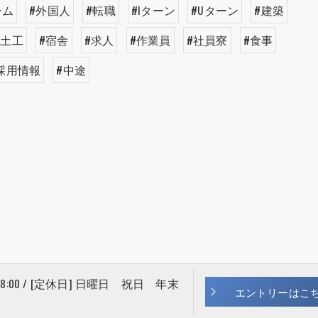
ーム
#外国人
#転職
#Iターン
#Uターン
#建築
#土工
#宿舎
#求人
#作業員
#社員寮
#食事
採用情報
#中途
 18:00 / [定休日] 日曜日 祝日 年末
エントリーはこ