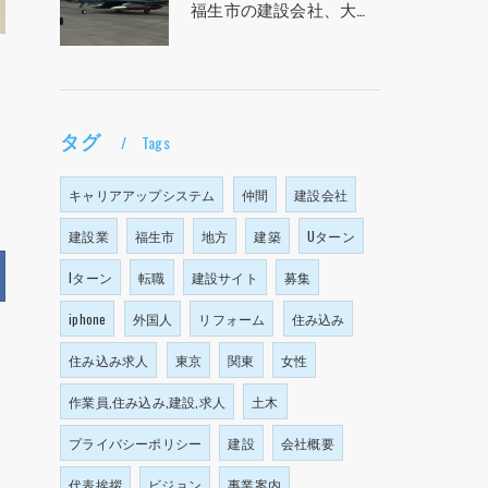
福生市の建設会社、大塩建設の求人！！！
タグ
Tags
キャリアアップシステム
仲間
建設会社
建設業
福生市
地方
建築
Uターン
Iターン
転職
建設サイト
募集
iphone
外国人
リフォーム
住み込み
住み込み求人
東京
関東
女性
作業員,住み込み,建設,求人
土木
プライバシーポリシー
建設
会社概要
代表挨拶
ビジョン
事業案内