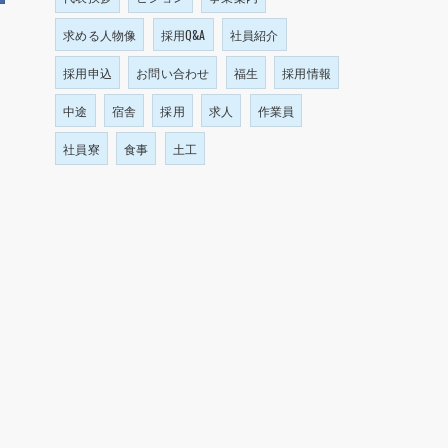
求める人物像
採用Q&A
社員紹介
採用申込
お問い合わせ
福生
採用情報
中途
宿舎
採用
求人
作業員
社員寮
食事
土工