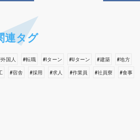
関連タグ
#外国人
#転職
#Iターン
#Uターン
#建築
#地方
工
#宿舎
#採用
#求人
#作業員
#社員寮
#食事