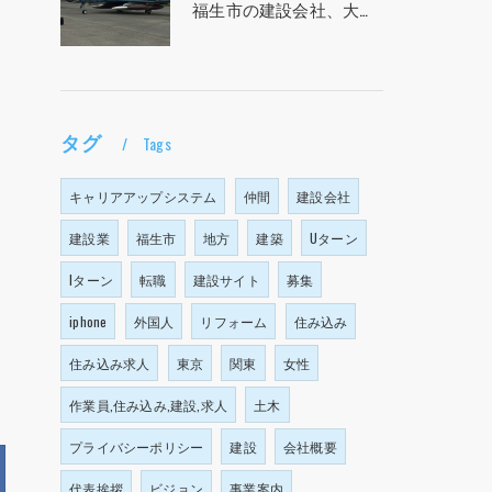
福生市の建設会社、大塩建設の求人！！！
タグ
Tags
キャリアアップシステム
仲間
建設会社
建設業
福生市
地方
建築
Uターン
Iターン
転職
建設サイト
募集
iphone
外国人
リフォーム
住み込み
住み込み求人
東京
関東
女性
作業員,住み込み,建設,求人
土木
プライバシーポリシー
建設
会社概要
代表挨拶
ビジョン
事業案内