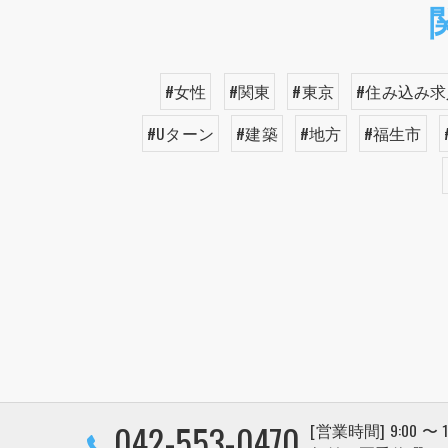
#女性
#関東
#東京
#住み込み求
#Uターン
#建築
#地方
#福生市
042-553-0470
[営業時間] 9:00 〜