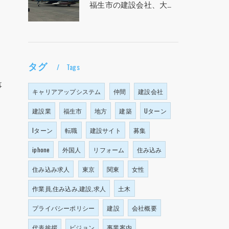
福生市の建設会社、大塩建設の求人！！！
タグ
。
Tags
事
キャリアアップシステム
仲間
建設会社
建設業
福生市
地方
建築
Uターン
Iターン
転職
建設サイト
募集
iphone
外国人
リフォーム
住み込み
住み込み求人
東京
関東
女性
作業員,住み込み,建設,求人
土木
プライバシーポリシー
建設
会社概要
代表挨拶
ビジョン
事業案内