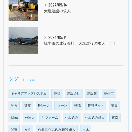
2024/09/14
大塩建設の求人
2024/05/14
福生市の建設会社、大塩建設の求人！！！
タグ
Tags
キャリアアップシステム
仲間
建設会社
建設業
福生市
地方
建築
Uターン
Iターン
転職
建設サイト
募集
iphone
外国人
リフォーム
住み込み
住み込み求人
東京
関東
女性
作業員,住み込み,建設,求人
土木