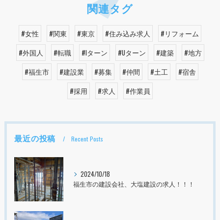
関連タグ
#女性
#関東
#東京
#住み込み求人
#リフォーム
#外国人
#転職
#Iターン
#Uターン
#建築
#地方
#福生市
#建設業
#募集
#仲間
#土工
#宿舎
#採用
#求人
#作業員
最近の投稿
Recent Posts
2024/10/18
福生市の建設会社、大塩建設の求人！！！