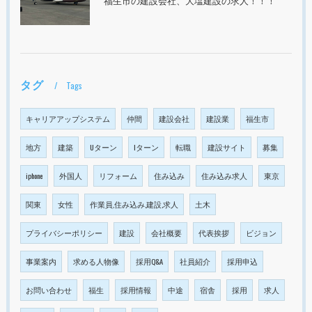
福生市の建設会社、大塩建設の求人！！！
タグ
Tags
キャリアアップシステム
仲間
建設会社
建設業
福生市
地方
建築
Uターン
Iターン
転職
建設サイト
募集
iphone
外国人
リフォーム
住み込み
住み込み求人
東京
関東
女性
作業員,住み込み,建設,求人
土木
プライバシーポリシー
建設
会社概要
代表挨拶
ビジョン
事業案内
求める人物像
採用Q&A
社員紹介
採用申込
お問い合わせ
福生
採用情報
中途
宿舎
採用
求人