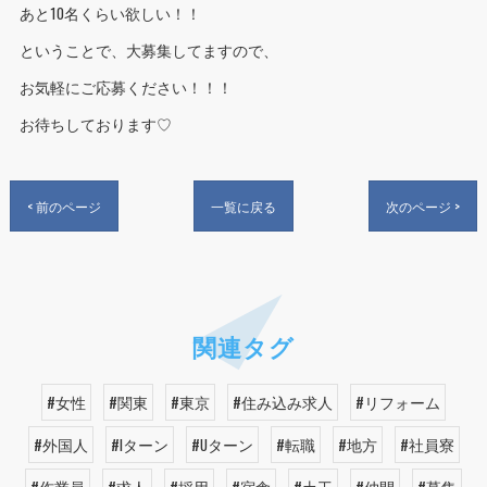
あと10名くらい欲しい！！
ということで、大募集してますので、
お気軽にご応募ください！！！
お待ちしております♡
< 前のページ
一覧に戻る
次のページ >
関連タグ
#女性
#関東
#東京
#住み込み求人
#リフォーム
#外国人
#Iターン
#Uターン
#転職
#地方
#社員寮
#作業員
#求人
#採用
#宿舎
#土工
#仲間
#募集