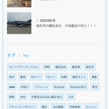
2024/05/14
福生市の建設会社、大塩建設の求人！！！
タグ
Tags
キャリアアップシステム
仲間
建設会社
建設業
福生市
地方
建築
Uターン
Iターン
転職
建設サイト
募集
iphone
外国人
リフォーム
住み込み
住み込み求人
東京
関東
女性
作業員,住み込み,建設,求人
土木
プライバシーポリシー
建設
会社概要
代表挨拶
ビジョン