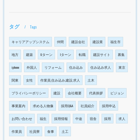
タグ
Tags
キャリアアップシステム
仲間
建設会社
建設業
福生市
地方
建築
Uターン
Iターン
転職
建設サイト
募集
iphone
外国人
リフォーム
住み込み
住み込み求人
東京
関東
女性
作業員,住み込み,建設,求人
土木
プライバシーポリシー
建設
会社概要
代表挨拶
ビジョン
事業案内
求める人物像
採用Q&A
社員紹介
採用申込
お問い合わせ
福生
採用情報
中途
宿舎
採用
求人
作業員
社員寮
食事
土工