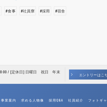
工
#食事
#社員寮
#採用
#宿舎
 18:00 / [定休日] 日曜日 祝日 年末
エントリーはこ
事業案内
求める人物像
採用Q&A
社員紹介
フォトギ