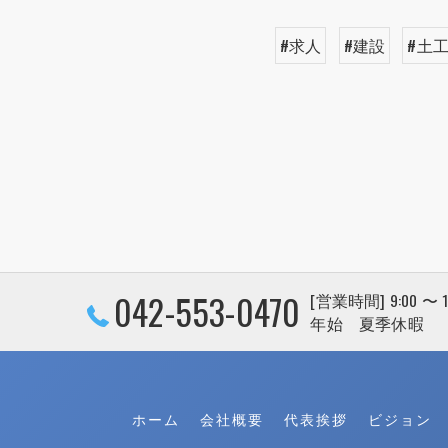
#求人
#建設
#土
042-553-0470
[営業時間] 9:00 〜
年始 夏季休暇
ホーム
会社概要
代表挨拶
ビジョン