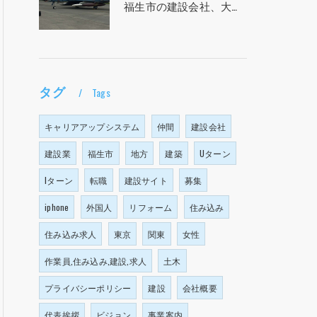
福生市の建設会社、大塩建設の求人！！！
タグ
Tags
キャリアアップシステム
仲間
建設会社
建設業
福生市
地方
建築
Uターン
Iターン
転職
建設サイト
募集
iphone
外国人
リフォーム
住み込み
住み込み求人
東京
関東
女性
作業員,住み込み,建設,求人
土木
プライバシーポリシー
建設
会社概要
代表挨拶
ビジョン
事業案内