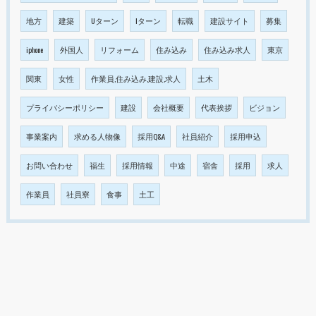
地方
建築
Uターン
Iターン
転職
建設サイト
募集
iphone
外国人
リフォーム
住み込み
住み込み求人
東京
関東
女性
作業員,住み込み,建設,求人
土木
プライバシーポリシー
建設
会社概要
代表挨拶
ビジョン
事業案内
求める人物像
採用Q&A
社員紹介
採用申込
お問い合わせ
福生
採用情報
中途
宿舎
採用
求人
作業員
社員寮
食事
土工