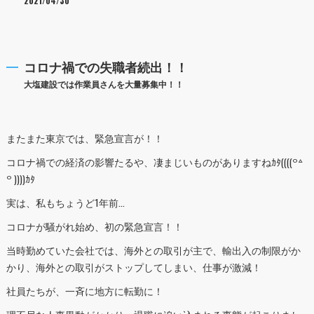
2021/04/30
コロナ禍での失職者続出！！
大塩建設では作業員さんを大量募集中！！
またまた東京では、緊急宣言が！！
コロナ禍での経済の影響たるや、凄まじいものがありますねｶﾀ((((꒪꒫
꒪ ))))ｶﾀ
実は、私もちょうど1年前…
コロナが騒がれ始め、初の緊急宣言！！
当時勤めていた会社では、海外との取引が主で、輸出入の制限がか
かり、海外との取引がストップしてしまい、仕事が激減！
社員たちが、一斉に地方に転勤に！