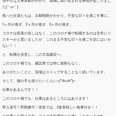
理不尽な人事異動がかかり、退職に追い込まれる事態が起こりまし
た( ´･ω･` )
残った社員たちは、出勤制限がかかり、不安な日々を過ごす事に…
1ヶ月が過ぎ、2ヶ月が過ぎ、3ヶ月が過ぎ…
コロナは収束の兆しはなく、このコロナ禍で転職するのは非常にリ
スキーかと思いましたが、このまま不安な日々を過ごす訳にはいか
ない！！
と、転職を決意し、この大塩建設へ。
このコロナ禍でも、建設業では特に規制もなく。
ありがたいことに、現場はストップすることなく続いています。
そして、猫の手も借りたいくらい∩(^ΦωΦ^)∩
仕事があるんです！！
このコロナ禍でも、仕事はあるところにはあります！
即入居可！即勤務可！宿舎では、3食美味しい食事付き！！
お仕事にお困りの方、どうぞ大塩建設にお越しくださいませ♥