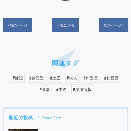
< 前のページ
一覧に戻る
次のページ >
関連タグ
#建設
#建設業
#土工
#求人
#作業員
#社員寮
#食事
#中途
#採用情報
最近の投稿
Recent Posts