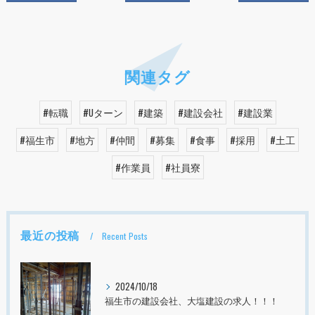
関連タグ
#転職
#Uターン
#建築
#建設会社
#建設業
#福生市
#地方
#仲間
#募集
#食事
#採用
#土工
#作業員
#社員寮
最近の投稿
Recent Posts
2024/10/18
福生市の建設会社、大塩建設の求人！！！