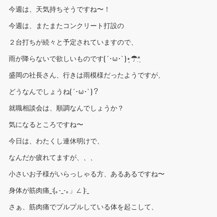
今週は、天気持ちそうですね〜！
今週は、またまたコンクリート打設の
２台打ちが続々と予定されていますので、
雨が降らないで欲しいものです( ´･ω･` )⋆̩☂︎*̣̩
盛岡の社長さん、行きは雨模様だったようですが、
どうなんでしょうね( ´･ω･` )？
就職相談会は、順調なんでしょうか？
気になるところですね〜
今日は、わたくし連休明けで、
なんだか疲れてますが、、、
小さいお子様がいらっしゃる方、あるあるですね〜
身体が筋肉痛_:(｡-_-｡」∠ ):_
さぁ、筋肉痛でプルプルしている体を起こして、