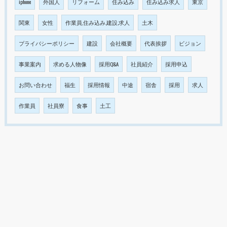
iphone
外国人
リフォーム
住み込み
住み込み求人
東京
関東
女性
作業員,住み込み,建設,求人
土木
プライバシーポリシー
建設
会社概要
代表挨拶
ビジョン
事業案内
求める人物像
採用Q&A
社員紹介
採用申込
お問い合わせ
福生
採用情報
中途
宿舎
採用
求人
作業員
社員寮
食事
土工