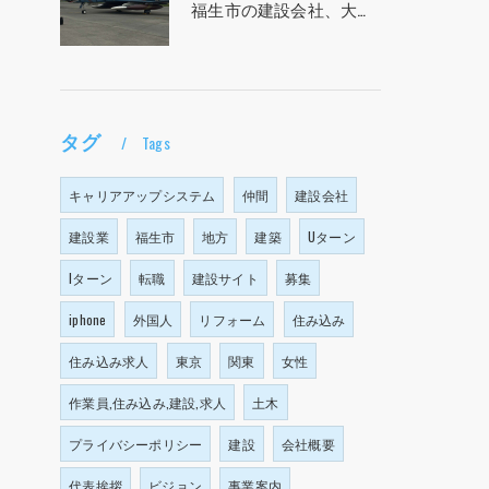
福生市の建設会社、大塩建設の求人！！！
タグ
Tags
キャリアアップシステム
仲間
建設会社
建設業
福生市
地方
建築
Uターン
Iターン
転職
建設サイト
募集
iphone
外国人
リフォーム
住み込み
住み込み求人
東京
関東
女性
作業員,住み込み,建設,求人
土木
プライバシーポリシー
建設
会社概要
代表挨拶
ビジョン
事業案内