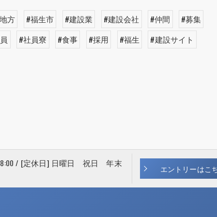
#地方
#福生市
#建設業
#建設会社
#仲間
#募集
業員
#社員寮
#食事
#採用
#福生
#建設サイト
 18:00 / [定休日] 日曜日 祝日 年末
エントリーはこ