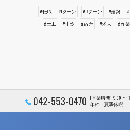
#転職
#Iターン
#Uターン
#建築
#土工
#中途
#宿舎
#求人
#作
042-553-0470
[営業時間] 9:00 〜
年始 夏季休暇