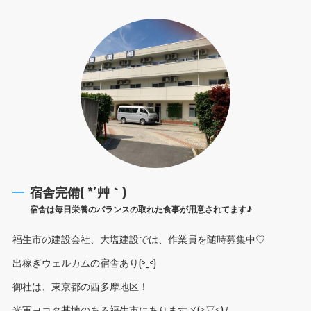
宿舎完備( *´艸｀)
宿舎は毎日栄養のバランスの取れた食事が用意されてます♪
福生市の建設会社、大塩建設では、作業員を随時募集中♡
出稼ぎウェルカムの宿舎あり(>_<)
御社は、東京都の西多摩地区！
米軍ヨコタ基地のある福生市にありますヾ(≧▽≦)ﾉ