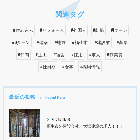
関連タグ
#住み込み
#リフォーム
#外国人
#転職
#Iターン
#Uターン
#建築
#地方
#福生市
#建設業
#募集
#仲間
#土工
#宿舎
#採用
#求人
#作業員
#社員寮
#食事
#採用情報
最近の投稿
Recent Posts
2024/10/18
福生市の建設会社、大塩建設の求人！！！