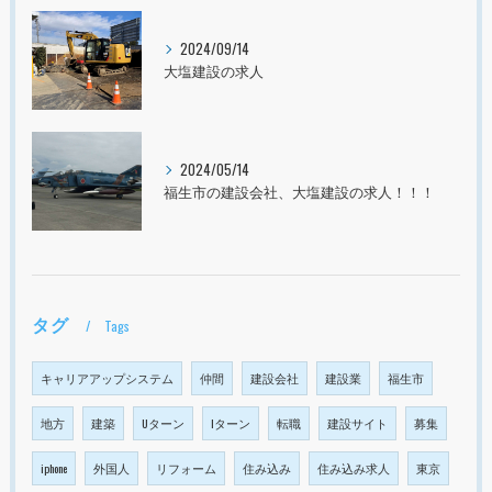
2024/09/14
大塩建設の求人
2024/05/14
福生市の建設会社、大塩建設の求人！！！
タグ
Tags
キャリアアップシステム
仲間
建設会社
建設業
福生市
地方
建築
Uターン
Iターン
転職
建設サイト
募集
iphone
外国人
リフォーム
住み込み
住み込み求人
東京