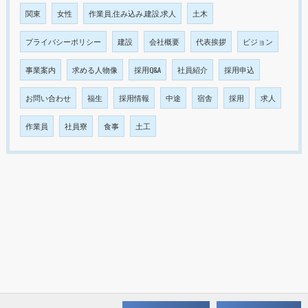
関東
女性
作業員,住み込み,建設,求人
土木
プライバシーポリシー
建設
会社概要
代表挨拶
ビジョン
事業案内
求める人物像
採用Q&A
社員紹介
採用申込
お問い合わせ
福生
採用情報
中途
宿舎
採用
求人
作業員
社員寮
食事
土工