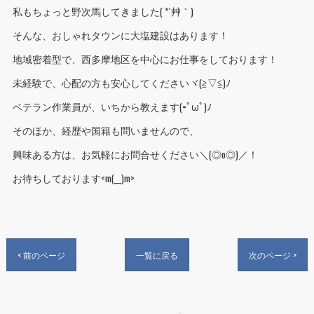
私もちょっと野次馬してきました( *´艸｀)
そんな、おしゃれタウンに大塩建設はあります！
地域密着型で、西多摩地区を中心にお仕事をしております！
未経験で、心配の方も安心してくださいヾ(≧▽≦)ﾉ
ベテラン作業員が、いちから教えます(=ﾟωﾟ)ﾉ
そのほか、経歴や国籍も問いませんので、
興味ある方は、お気軽にお問合せください＼(◎o◎)／！
お待ちしております<m(__)m>
< 前のページ
一覧に戻る
次のページ >