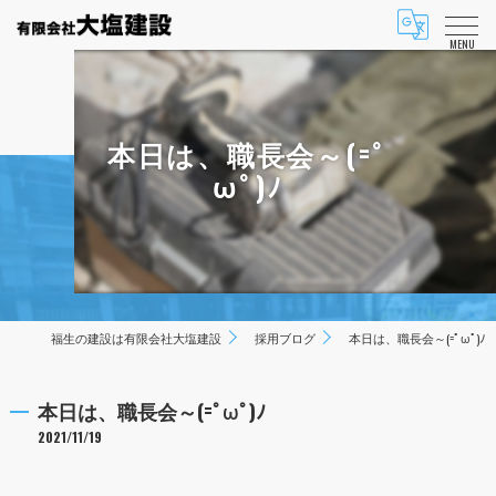
MENU
本日は、職長会～(=ﾟ
ωﾟ)ﾉ
福生の建設は有限会社大塩建設
採用ブログ
本日は、職長会～(=ﾟωﾟ)ﾉ
本日は、職長会～(=ﾟωﾟ)ﾉ
2021/11/19