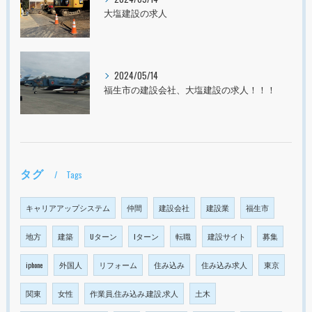
大塩建設の求人
2024/05/14
福生市の建設会社、大塩建設の求人！！！
タグ
Tags
キャリアアップシステム
仲間
建設会社
建設業
福生市
地方
建築
Uターン
Iターン
転職
建設サイト
募集
iphone
外国人
リフォーム
住み込み
住み込み求人
東京
関東
女性
作業員,住み込み,建設,求人
土木