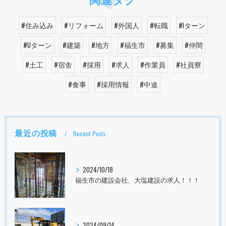
#住み込み
#リフォーム
#外国人
#転職
#Iターン
#Uターン
#建築
#地方
#福生市
#募集
#仲間
#土工
#宿舎
#採用
#求人
#作業員
#社員寮
#食事
#採用情報
#中途
最近の投稿
Recent Posts
2024/10/18
福生市の建設会社、大塩建設の求人！！！
2024/09/14