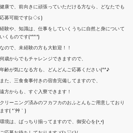
健康で、前向きに頑張っていただける方なら、どなたでも
応募可能です(≧◇≦)
経験や、知識は、仕事をしていくうちに自然と身について
いくものです(*^^*)
なので、未経験の方も大歓迎！！
何歳からでもチャレンジできますので、
年齢が気になる方も、どんどんご応募ください(^^♪
また、三食食事付きの宿舎完備してますので、
遠方からも、すぐ入寮できます！
クリーニング済みのフカフカのおふとんもご用意しており
ます( *´艸｀)
環境は、ばっちり揃ってますので、御安心を(>_<)
ご応募お待ちしておりますヾ(≧▽≦)ﾉ