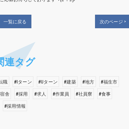
一覧に戻る
次のページ >
関連タグ
転職
#Iターン
#Uターン
#建築
#地方
#福生市
#宿舎
#採用
#求人
#作業員
#社員寮
#食事
#採用情報