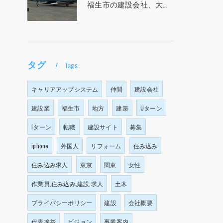
福生市の建設会社、大塩建設の求人！！！
タグ
Tags
キャリアアップシステム
仲間
建設会社
建設業
福生市
地方
建築
Uターン
Iターン
転職
建設サイト
募集
iphone
外国人
リフォーム
住み込み
住み込み求人
東京
関東
女性
作業員,住み込み,建設,求人
土木
プライバシーポリシー
建設
会社概要
代表挨拶
ビジョン
事業案内