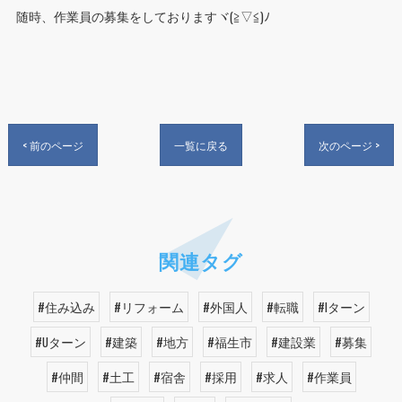
随時、作業員の募集をしておりますヾ(≧▽≦)ﾉ
< 前のページ
一覧に戻る
次のページ >
関連タグ
#住み込み
#リフォーム
#外国人
#転職
#Iターン
#Uターン
#建築
#地方
#福生市
#建設業
#募集
#仲間
#土工
#宿舎
#採用
#求人
#作業員