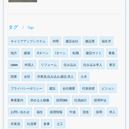
タグ
Tags
キャリアアップシステム
仲間
建設会社
建設業
福生市
地方
建築
Uターン
Iターン
転職
建設サイト
募集
iphone
外国人
リフォーム
住み込み
住み込み求人
東京
関東
女性
作業員,住み込み,建設,求人
土木
プライバシーポリシー
建設
会社概要
代表挨拶
ビジョン
事業案内
求める人物像
採用Q&A
社員紹介
採用申込
お問い合わせ
福生
採用情報
中途
宿舎
採用
求人
作業員
社員寮
食事
土工